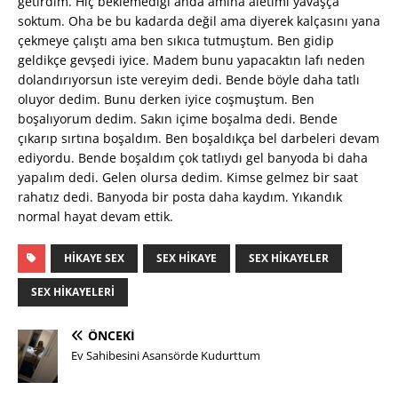
getirdim. Hiç beklemediği anda amına aletimi yavaşça
soktum. Oha be bu kadarda değil ama diyerek kalçasını yana
çekmeye çalıştı ama ben sıkıca tutmuştum. Ben gidip
geldikçe gevşedi iyice. Madem bunu yapacaktın lafı neden
dolandırıyorsun iste vereyim dedi. Bende böyle daha tatlı
oluyor dedim. Bunu derken iyice coşmuştum. Ben
boşalıyorum dedim. Sakın içime boşalma dedi. Bende
çıkarıp sırtına boşaldım. Ben boşaldıkça bel darbeleri devam
ediyordu. Bende boşaldım çok tatlıydı gel banyoda bi daha
yapalım dedi. Gelen olursa dedim. Kimse gelmez bir saat
rahatız dedi. Banyoda bir posta daha kaydım. Yıkandık
normal hayat devam ettik.
HIKAYE SEX
SEX HIKAYE
SEX HIKAYELER
SEX HIKAYELERI
ÖNCEKI
Ev Sahibesini Asansörde Kudurttum