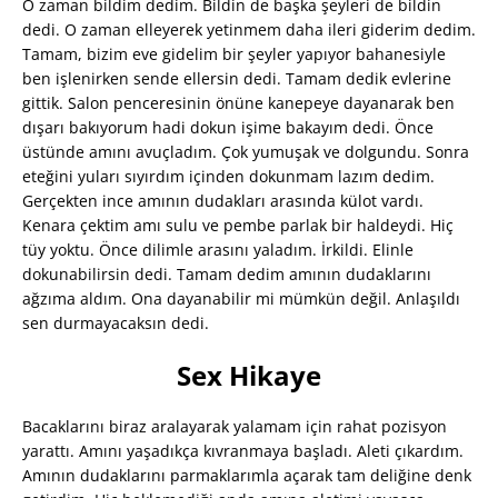
O zaman bildim dedim. Bildin de başka şeyleri de bildin
dedi. O zaman elleyerek yetinmem daha ileri giderim dedim.
Tamam, bizim eve gidelim bir şeyler yapıyor bahanesiyle
ben işlenirken sende ellersin dedi. Tamam dedik evlerine
gittik. Salon penceresinin önüne kanepeye dayanarak ben
dışarı bakıyorum hadi dokun işime bakayım dedi. Önce
üstünde amını avuçladım. Çok yumuşak ve dolgundu. Sonra
eteğini yuları sıyırdım içinden dokunmam lazım dedim.
Gerçekten ince amının dudakları arasında külot vardı.
Kenara çektim amı sulu ve pembe parlak bir haldeydi. Hiç
tüy yoktu. Önce dilimle arasını yaladım. İrkildi. Elinle
dokunabilirsin dedi. Tamam dedim amının dudaklarını
ağzıma aldım. Ona dayanabilir mi mümkün değil. Anlaşıldı
sen durmayacaksın dedi.
Sex Hikaye
Bacaklarını biraz aralayarak yalamam için rahat pozisyon
yarattı. Amını yaşadıkça kıvranmaya başladı. Aleti çıkardım.
Amının dudaklarını parmaklarımla açarak tam deliğine denk