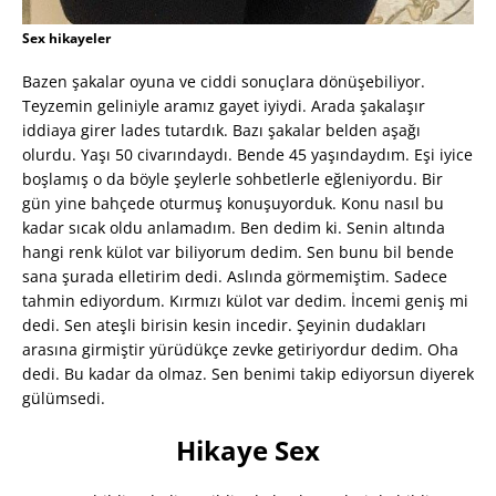
Sex hikayeler
Bazen şakalar oyuna ve ciddi sonuçlara dönüşebiliyor.
Teyzemin geliniyle aramız gayet iyiydi. Arada şakalaşır
iddiaya girer lades tutardık. Bazı şakalar belden aşağı
olurdu. Yaşı 50 civarındaydı. Bende 45 yaşındaydım. Eşi iyice
boşlamış o da böyle şeylerle sohbetlerle eğleniyordu. Bir
gün yine bahçede oturmuş konuşuyorduk. Konu nasıl bu
kadar sıcak oldu anlamadım. Ben dedim ki. Senin altında
hangi renk külot var biliyorum dedim. Sen bunu bil bende
sana şurada elletirim dedi. Aslında görmemiştim. Sadece
tahmin ediyordum. Kırmızı külot var dedim. İncemi geniş mi
dedi. Sen ateşli birisin kesin incedir. Şeyinin dudakları
arasına girmiştir yürüdükçe zevke getiriyordur dedim. Oha
dedi. Bu kadar da olmaz. Sen benimi takip ediyorsun diyerek
gülümsedi.
Hikaye Sex