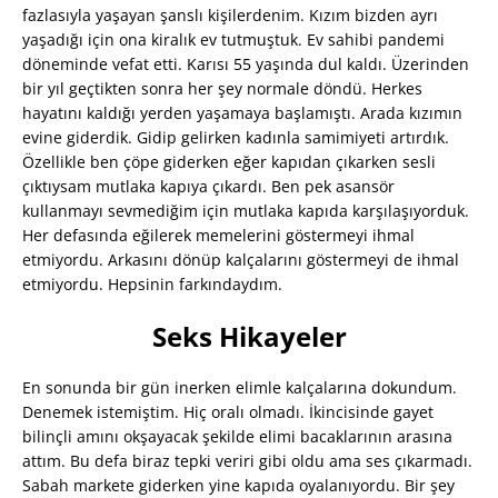
fazlasıyla yaşayan şanslı kişilerdenim. Kızım bizden ayrı
yaşadığı için ona kiralık ev tutmuştuk. Ev sahibi pandemi
döneminde vefat etti. Karısı 55 yaşında dul kaldı. Üzerinden
bir yıl geçtikten sonra her şey normale döndü. Herkes
hayatını kaldığı yerden yaşamaya başlamıştı. Arada kızımın
evine giderdik. Gidip gelirken kadınla samimiyeti artırdık.
Özellikle ben çöpe giderken eğer kapıdan çıkarken sesli
çıktıysam mutlaka kapıya çıkardı. Ben pek asansör
kullanmayı sevmediğim için mutlaka kapıda karşılaşıyorduk.
Her defasında eğilerek memelerini göstermeyi ihmal
etmiyordu. Arkasını dönüp kalçalarını göstermeyi de ihmal
etmiyordu. Hepsinin farkındaydım.
Seks Hikayeler
En sonunda bir gün inerken elimle kalçalarına dokundum.
Denemek istemiştim. Hiç oralı olmadı. İkincisinde gayet
bilinçli amını okşayacak şekilde elimi bacaklarının arasına
attım. Bu defa biraz tepki veriri gibi oldu ama ses çıkarmadı.
Sabah markete giderken yine kapıda oyalanıyordu. Bir şey