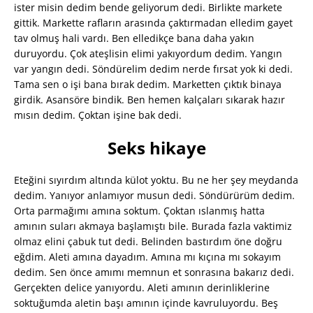
ister misin dedim bende geliyorum dedi. Birlikte markete
gittik. Markette rafların arasında çaktırmadan elledim gayet
tav olmuş hali vardı. Ben elledikçe bana daha yakın
duruyordu. Çok ateşlisin elimi yakıyordum dedim. Yangın
var yangın dedi. Söndürelim dedim nerde fırsat yok ki dedi.
Tama sen o işi bana bırak dedim. Marketten çıktık binaya
girdik. Asansöre bindik. Ben hemen kalçaları sıkarak hazır
mısın dedim. Çoktan işine bak dedi.
Seks hikaye
Eteğini sıyırdım altında külot yoktu. Bu ne her şey meydanda
dedim. Yanıyor anlamıyor musun dedi. Söndürürüm dedim.
Orta parmağımı amına soktum. Çoktan ıslanmış hatta
amının suları akmaya başlamıştı bile. Burada fazla vaktimiz
olmaz elini çabuk tut dedi. Belinden bastırdım öne doğru
eğdim. Aleti amına dayadım. Amına mı kıçına mı sokayım
dedim. Sen önce amımı memnun et sonrasına bakarız dedi.
Gerçekten delice yanıyordu. Aleti amının derinliklerine
soktuğumda aletin başı amının içinde kavruluyordu. Beş