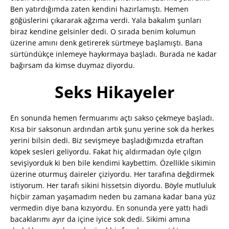
Ben yatırdığımda zaten kendini hazırlamıştı. Hemen
göğüslerini çıkararak ağzıma verdi. Yala bakalım şunları
biraz kendine gelsinler dedi. O sırada benim kolumun
üzerine amını denk getirerek sürtmeye başlamıştı. Bana
sürtündükçe inlemeye haykırmaya başladı. Burada ne kadar
bağırsam da kimse duymaz diyordu.
Seks Hikayeler
En sonunda hemen fermuarımı açtı sakso çekmeye başladı.
Kısa bir saksonun ardından artık şunu yerine sok da herkes
yerini bilsin dedi. Biz sevişmeye başladığımızda etraftan
köpek sesleri geliyordu. Fakat hiç aldırmadan öyle çılgın
sevişiyorduk ki ben bile kendimi kaybettim. Özellikle sikimin
üzerine oturmuş daireler çiziyordu. Her tarafına değdirmek
istiyorum. Her tarafı sikini hissetsin diyordu. Böyle mutluluk
hiçbir zaman yaşamadım neden bu zamana kadar bana yüz
vermedin diye bana kızıyordu. En sonunda yere yattı hadi
bacaklarımı ayır da içine iyice sok dedi. Sikimi amına