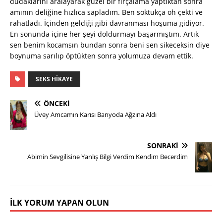
dudaklarını aralayarak güzel bir fırçalama yaptıktan sonra
amının deliğine hızlıca sapladım. Ben soktukça oh çekti ve
rahatladı. İçinden geldiği gibi davranması hoşuma gidiyor.
En sonunda içine her şeyi doldurmayı başarmıştım. Artık
sen benim kocamsın bundan sonra beni sen sikeceksin diye
boynuma sarılıp öptükten sonra yolumuza devam ettik.
SEKS HIKAYE
ÖNCEKI
Üvey Amcamın Karısı Banyoda Ağzına Aldı
SONRAKI
Abimin Sevgilisine Yanlış Bilgi Verdim Kendim Becerdim
İLK YORUM YAPAN OLUN