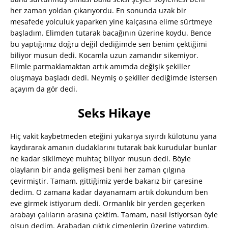
her zaman yoldan çıkarıyordu. En sonunda uzak bir
mesafede yolculuk yaparken yine kalçasına elime sürtmeye
başladım. Elimden tutarak bacağının üzerine koydu. Bence
bu yaptığımız doğru değil dediğimde sen benim çektiğimi
biliyor musun dedi. Kocamla uzun zamandır sikemiyor.
Elimle parmaklamaktan artık amımda değişik şekiller
oluşmaya başladı dedi. Neymiş o şekiller dediğimde istersen
açayım da gör dedi.
Seks Hikaye
Hiç vakit kaybetmeden eteğini yukarıya sıyırdı külotunu yana
kaydırarak amanın dudaklarını tutarak bak kurudular bunlar
ne kadar sikilmeye muhtaç biliyor musun dedi. Böyle
olayların bir anda gelişmesi beni her zaman çılgına
çevirmiştir. Tamam, gittiğimiz yerde bakarız bir çaresine
dedim. O zamana kadar dayanamam artık dokundum ben
eve girmek istiyorum dedi. Ormanlık bir yerden geçerken
arabayı çalıların arasına çektim. Tamam, nasıl istiyorsan öyle
olsun dedim. Arabadan çıktık çimenlerin üzerine yatırdım.