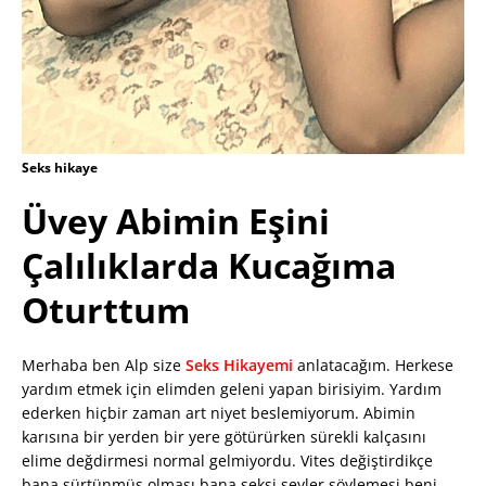
Seks hikaye
Üvey Abimin Eşini
Çalılıklarda Kucağıma
Oturttum
Merhaba ben Alp size
Seks Hikayemi
anlatacağım. Herkese
yardım etmek için elimden geleni yapan birisiyim. Yardım
ederken hiçbir zaman art niyet beslemiyorum. Abimin
karısına bir yerden bir yere götürürken sürekli kalçasını
elime değdirmesi normal gelmiyordu. Vites değiştirdikçe
bana sürtünmüş olması bana seksi şeyler söylemesi beni