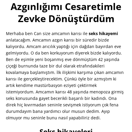
Azgınlığımı Cesaretimle
Zevke Dönüştürdüm
Merhaba ben Can size amcamın karısı ile
seks hikayemi
anlatacağım. Amcamın azgın karısı bir süredir bizde
kalıyordu. Amcam arıcılık yaptığı için dağdan bayırdan eve
gelmiyordu. O da ben korkuyorum diyerek bizde kalıyordu.
Ben de eşimle yeni boşanmış eve dönmüştüm 42 yaşında
çiçeği burnunda taze bir dul olarak etrafındakileri
kovalamaya başlamıştım. İlk ilişkimi karşıma çıkan amcamın
karısı ile gerçekleştirecektim. Çünkü öyle bir azmıştım ki
artık kendime mastürbasyon eziyeti çektirmek
istemiyordum. Amcamın karısı 48 yaşında menopoza girmiş
seks konusunda gayet becerikli başarılı bir kadındı. Ona
direk hiç kıvırmadan seninle sevişmek istiyorum çok fena
durumdayım bana yardımcı olur musun dedim. Ayıp
olmuyor mu seninle bunu nasıl yapabiliriz dedi.
Seks hikayeleri