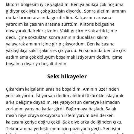
klitoris bölgesini iyice yağladım. Ben yaladıkça çok hoşuma
gidiyor çok iyisin çok güzelsin diyordu. Sonra aletimi amının
dudaklarının arasında gezdirdim. Kalçasının arasına
yatırdım kalçasının arasına sürttüm. Klitoris bölgesine
dayayarak daireler çizdim. Vakit geçirme sok artık içime
dedi. İçine soktuktan sonra amının dudakları sikimi
yalayarak amının içine girip çıkıyordum. Ben kalçasına
yaklaştıkça şakır şakır ses çıkıyordu. En sonunda ben de çok
azdım ama çok doluyum boşalmak istiyorum dedim. İçime
boşalma dışarıya boşalt dedin.
Seks hikayeler
Çıkardım kalçaların arasına boşaldım. Amının üzerinden
yere akıyordu. İstiyorsan dedim aletimi tükürükle ıslayarak
arka deliğine dayadım. Ne yapıyorsun demeye kalmadan
zorladım yarısına kadar girdi. Bağırmaya başladı. Salak
mısın niye oraya sokuyorsun istemiyorum ben derken
kalçasını geriye doğru çekti. Şak diye arka deliğinden çıktı.
Tekrar amına yerleştirmem için pozisyona geçti. Sen işini