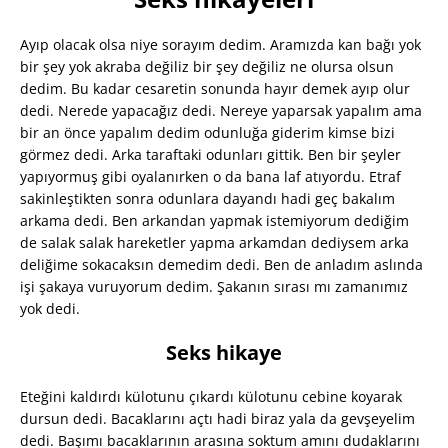
Ayıp olacak olsa niye sorayım dedim. Aramızda kan bağı yok
bir şey yok akraba değiliz bir şey değiliz ne olursa olsun
dedim. Bu kadar cesaretin sonunda hayır demek ayıp olur
dedi. Nerede yapacağız dedi. Nereye yaparsak yapalım ama
bir an önce yapalım dedim odunluğa giderim kimse bizi
görmez dedi. Arka taraftaki odunları gittik. Ben bir şeyler
yapıyormuş gibi oyalanırken o da bana laf atıyordu. Etraf
sakinleştikten sonra odunlara dayandı hadi geç bakalım
arkama dedi. Ben arkandan yapmak istemiyorum dediğim
de salak salak hareketler yapma arkamdan dediysem arka
deliğime sokacaksın demedim dedi. Ben de anladım aslında
işi şakaya vuruyorum dedim. Şakanın sırası mı zamanımız
yok dedi.
Seks hikaye
Eteğini kaldırdı külotunu çıkardı külotunu cebine koyarak
dursun dedi. Bacaklarını açtı hadi biraz yala da gevşeyelim
dedi. Başımı bacaklarının arasına soktum amını dudaklarını